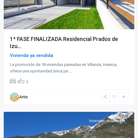
1ª FASE FINALIZADA Residencial Prados de
Izu...
Vivienda ya vendida
La promoción de 18 viviendas pareadas en Villanúa, Huesca,
ofrece una oportunidad única pa
...
3
2
Artis
Benasque
Viviendas construidas