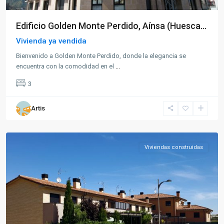
Edificio Golden Monte Perdido, Aínsa (Huesca...
Vivienda ya vendida
Bienvenido a Golden Monte Perdido, donde la elegancia se
encuentra con la comodidad en el
...
3
Artis
Leciñena
Viviendas construidas